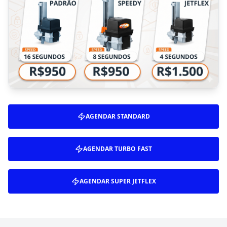
AGENDAR
STANDARD
AGENDAR
TURBO FAST
AGENDAR
SUPER JETFLEX